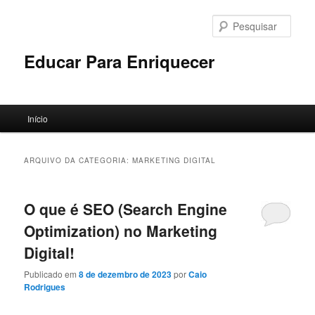
Pular
Pular
para
para
Pesqu
o
o
conteúdo
conteúdo
Educar Para Enriquecer
principal
secundário
Menu
Início
principal
ARQUIVO DA CATEGORIA:
MARKETING DIGITAL
O que é SEO (Search Engine
Optimization) no Marketing
Digital!
Publicado em
8 de dezembro de 2023
por
Caio
Rodrigues