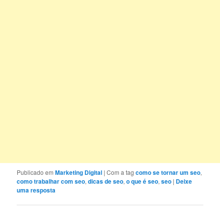
Publicado em
Marketing Digital
|
Com a tag
como se tornar um seo
,
como trabalhar com seo
,
dicas de seo
,
o que é seo
,
seo
|
Deixe
uma resposta