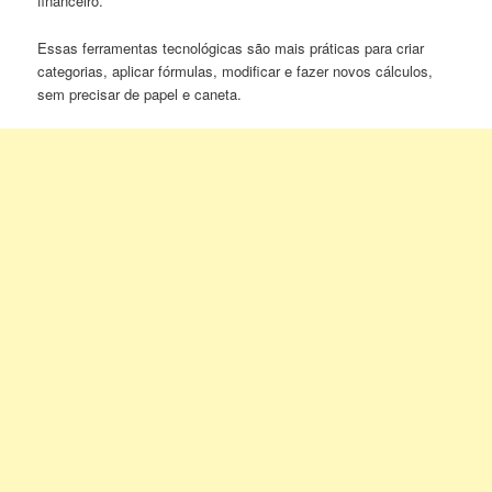
financeiro.
Essas ferramentas tecnológicas são mais práticas para criar
categorias, aplicar fórmulas, modificar e fazer novos cálculos,
sem precisar de papel e caneta.