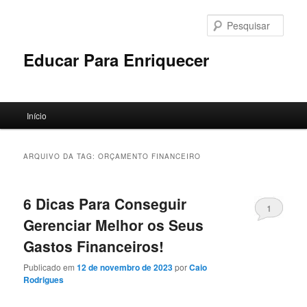
Pular
Pular
para
para
Pesqu
o
o
conteúdo
conteúdo
Educar Para Enriquecer
principal
secundário
Menu
Início
principal
ARQUIVO DA TAG:
ORÇAMENTO FINANCEIRO
6 Dicas Para Conseguir
1
Gerenciar Melhor os Seus
Gastos Financeiros!
Publicado em
12 de novembro de 2023
por
Caio
Rodrigues