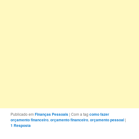
Publicado em
Finanças Pessoais
|
Com a tag
como fazer
orçamento financeiro
,
orçamento financeiro
,
orçamento pessoal
|
1
Resposta