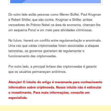
Do outro lado estão pessoas como Warren Buffet, Paul Krugman
e Robert Shiller, que são contra. Krugman e Shiller, ambos
vencedores do Prémio Nobel na área da economia, chamam-lhe
um esquema Ponzi e um meio para atividades criminosas.
No futuro, haverá um conflito entre regulamentação e anonimato.
Uma vez que várias criptomoedas foram associadas a ataques
terroristas, os governos gostariam de regulamentar o
funcionamento das criptomoedas.
Por outro lado, a principal ênfase das criptomoedas é garantir
que os usuários permaneçam anônimos.
Atenção! O intuito do artigo é meramente para conhecimento
informativo sobre criptmoeda. Nosso intuito não é estimular
o investimento. Para mais informações, consulte um
especialista.