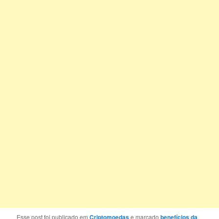
Esse post foi publicado em
Criptomoedas
e marcado
benefícios da