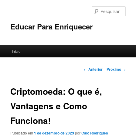
Pular
para
Pesqu
o
conteúdo
Educar Para Enriquecer
principal
Menu
Início
principal
Navegação
←
Anterior
Próximo
→
de
posts
Criptomoeda: O que é,
Vantagens e Como
Funciona!
Publicado em
1 de dezembro de 2023
por
Caio Rodrigues