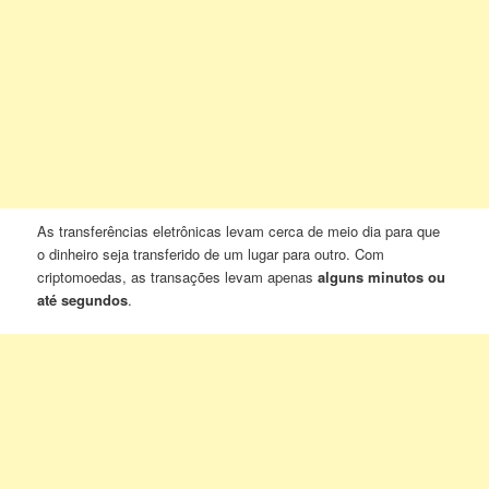
As transferências eletrônicas levam cerca de meio dia para que
o dinheiro seja transferido de um lugar para outro. Com
criptomoedas, as transações levam apenas
alguns minutos ou
até segundos
.