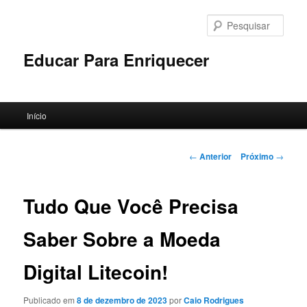
Pular
para
Pesqu
o
conteúdo
Educar Para Enriquecer
principal
Menu
Início
principal
Navegação
←
Anterior
Próximo
→
de
posts
Tudo Que Você Precisa
Saber Sobre a Moeda
Digital Litecoin!
Publicado em
8 de dezembro de 2023
por
Caio Rodrigues