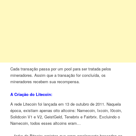
Cada transação passa por um pool para ser tratada pelos
mineradores. Assim que a transação for concluída, os
mineradores recebem sua recompensa.
A Criação do Litecoin:
A rede Litecoin foi lançada em 13 de outubro de 2011. Naquela
época, existiam apenas oito altcoins: Namecoin, Ixcoin, I0coin,
Solidcoin V1 e V2, GeistGeld, Tenebrix e Fairbrix. Excluindo o
Namecoin, todos esses altcoins eram…
…forks do Bitcoin: projetos que eram amplamente baseados no