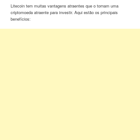
Litecoin tem muitas vantagens atraentes que o tornam uma
criptomoeda atraente para investir. Aqui estão os principais
benefícios: