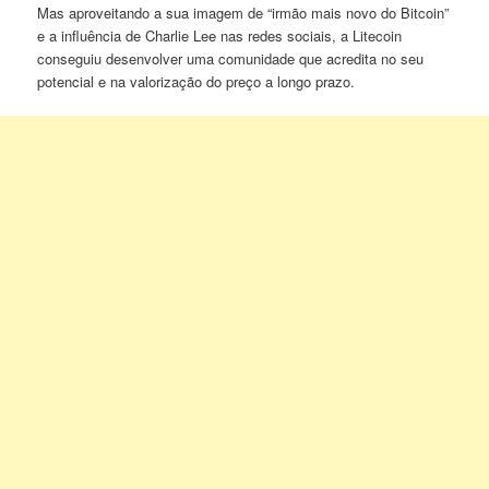
Mas aproveitando a sua imagem de “irmão mais novo do Bitcoin”
e a influência de Charlie Lee nas redes sociais, a Litecoin
conseguiu desenvolver uma comunidade que acredita no seu
potencial e na valorização do preço a longo prazo.