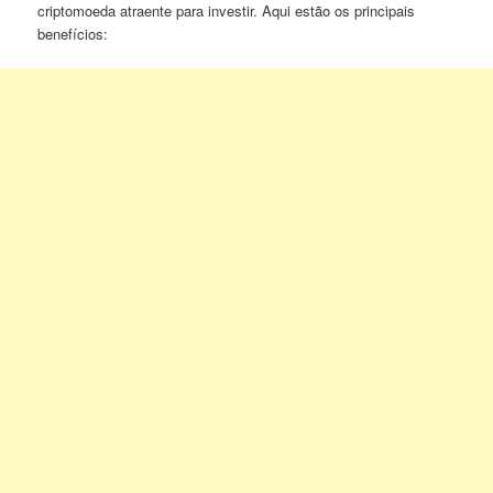
criptomoeda atraente para investir. Aqui estão os principais
benefícios: