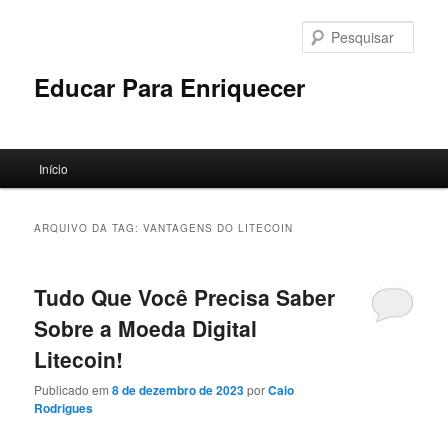
Pular
Pular
para
para
Pesqu
o
o
conteúdo
conteúdo
Educar Para Enriquecer
principal
secundário
Menu
Início
principal
ARQUIVO DA TAG:
VANTAGENS DO LITECOIN
Tudo Que Você Precisa Saber
Sobre a Moeda Digital
Litecoin!
Publicado em
8 de dezembro de 2023
por
Caio
Rodrigues